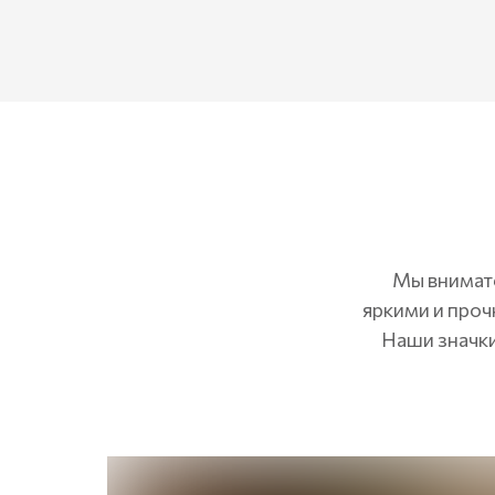
Мы внимате
яркими и проч
Наши значки